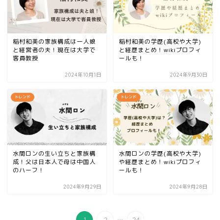
稲村和美の家族構成は一人娘
稲村和美の学歴(高校や大学)
と経営者の夫！現在は大学で
と経歴まとめ！wikiプロフィ
客員教授
ールも！
2024年10月1日
2024年9月30日
トレンド
トレンド
水間ロンの生い立ちと家族構
水間ロンの学歴(高校や大学)
成！父は日本人で母は中国人
や経歴まとめ！wikiプロフィ
のハーフ！
ールも！
2024年9月29日
2024年9月28日
...
1
2
24