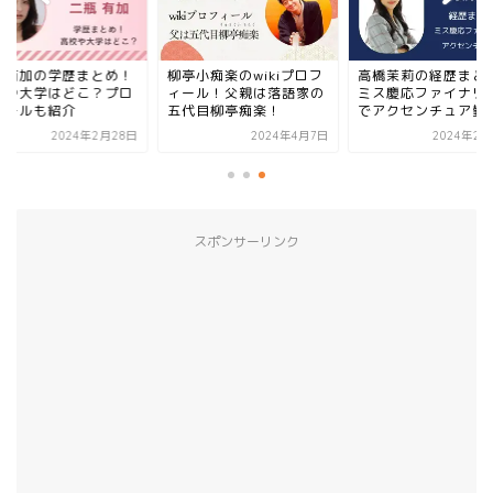
瓶有加の学歴まとめ！
柳亭小痴楽のwikiプロフ
高橋茉莉の経歴まと
校や大学はどこ？プロ
ィール！父親は落語家の
ミス慶応ファイナリ
ィールも紹介
五代目柳亭痴楽！
でアクセンチュア勤
2024年2月28日
2024年4月7日
2024年2月
スポンサーリンク