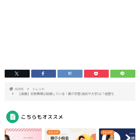
HOME
トレンド
【画像】安野貴博は結婚している！妻の学歴(高校や大学)は？経歴も
こちらもオススメ
ンド
トレンド
トレンド