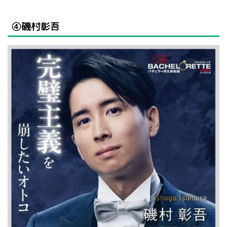
④磯村彰吾