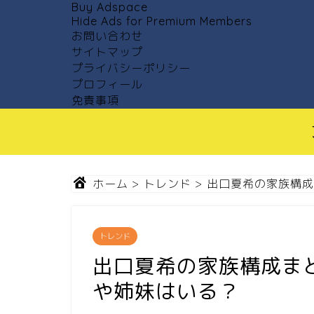
Buy Adspace
Hide Ads for Premium Members
お問い合わせ
サイトマップ
プライバシーポリシー
プロフィール
免責事項
ホーム
>
トレンド
>
出口夏希の家族構成
トレンド
出口夏希の家族構成ま
や姉妹はいる？