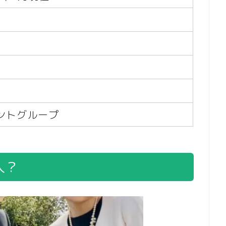
ントグループ
人？