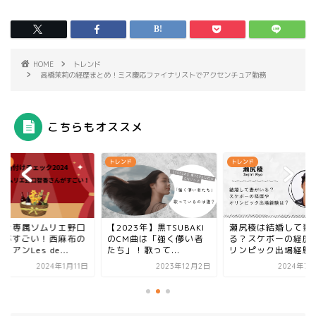
HOME
トレンド
高橋茉莉の経歴まとめ！ミス慶応ファイナリストでアクセンチュア勤務
こちらもオススメ
ンド
トレンド
トレンド
023年】黒TSUBAKI
瀬尻稜は結婚して妻がい
格付け専属ソムリエ
CM曲は「強く儚い者
る？スケボーの経歴やオ
智香がすごい！西麻
」！歌って...
リンピック出場経験は？
イタリアンLes de...
2023年12月2日
2024年7月28日
2024年1