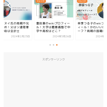
ンド
トレンド
トレンド
ワリヌイ氏の両親や兄
豊田兼のwikiプロフィー
林家つる子のwkiプ
まとめ！父はソ連陸軍
ル！大学は慶應義塾で中
ィール！かわいいけ
校で母は会計士
学や高校はどこ？
ーフ？両親の国籍は
2024年2月25日
2024年5月26日
2024年4
スポンサーリンク