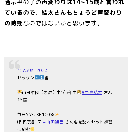
通常男の子の
声変わりは14~15歳と言われ
ているので、結太さんもちょうど声変わり
の時期
なのではないかと思います。
#SASUKE2023
ゼッケン
番
山田軍団【黒虎】中学3年生
#中島結太
さん
15歳
毎日SASUKE100%
ほぼ毎週1回
#山田勝己
さん宅を訪れセット練習
に励む