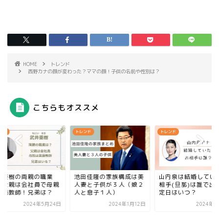
HOME
トレンド
西野カナの顔が変わった？ママの顔！子供の名前や性別は？
こちらもオススメ
ンド
トレンド
トレンド
井亜樹の両親の職業
池田佳隆の家族構成は美
山内泉は結婚してい
？父親は会社員で母親
人妻と子供が３人（娘２
相手(旦那)は誰で出
英語教師！兄弟は？
人と息子１人）
定日はいつ？
2024年5月24日
2024年1月12日
2024年9