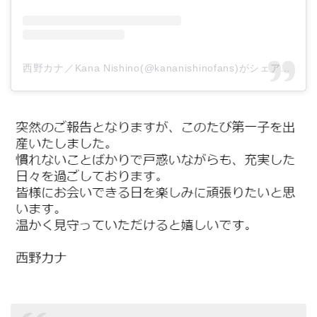
西野カナ／Kana Nishino(@kananishinofans)がシェアした投稿